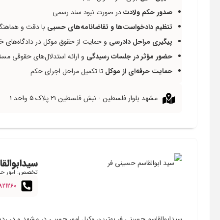
صدور حکم ولادت
در صورت نبود سند رسمی
تنظیم دادخواست‌ها و تقاضانامه‌های حسبی
با دقت و هماهنگی
پیگیری مراحل دادرسی
و حمایت از حقوق موکل در دادگاه‌های خا
حضور مؤثر در جلسات رسیدگی
و ارائه استدلال‌های حقوقی مست
حمایت حرفه‌ای از موکل
تا تکمیل مراحل اجرای حکم
مشهد بلوار فلسطین - نبش فلسطین ۲۱ پلاک ۵ واحد ۱
سیدابوالق
تخصص: امور ح
821260
سیدابوالقاسم حسینی فر بهترین وکیل امور حسبی در مشهد و در رده