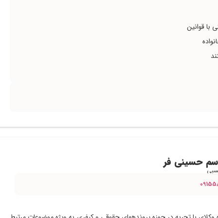
 با قوانین
نواده
ند
اسم حسینی فر
سبی
09155
 وکلای با تجربه در حوزه پروندههای حقوقی و کیفری به ویژه موضوعات مرتبط