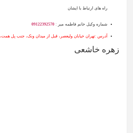
راه های ارتباط با ایشان
شماره وکیل خانم فاطمه میر :
09122392570
آدرس :تهران خیابان ولیعصر، قبل از میدان ونک‌، جنب پل همت، کوچه سی
زهره خاشعی