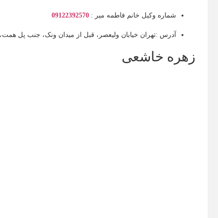
شماره وکیل خانم فاطمه میر :
09122392570
آدرس :تهران خیابان ولیعصر، قبل از میدان ونک‌، جنب پل همت، کوچه سی
زهره خاشعی