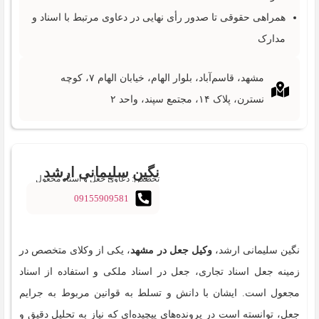
همراهی حقوقی تا صدور رأی نهایی در دعاوی مرتبط با اسناد و
مدارک
مشهد، قاسم‌آباد، بلوار الهام، خیابان الهام ۷، کوچه
نسترن، پلاک ۱۴، مجتمع سپند، واحد ۲
نگین سلیمانی ارشد
تخصص: دعاوی جعل و اسناد مجعول
09155909581
نگین سلیمانی ارشد،
وکیل جعل در مشهد
، یکی از وکلای متخصص در
زمینه جعل اسناد تجاری، جعل در اسناد ملکی و استفاده از اسناد
مجعول است. ایشان با دانش و تسلط به قوانین مربوط به جرایم
جعل، توانسته است در پرونده‌های پیچیده‌ای که نیاز به تحلیل دقیق و