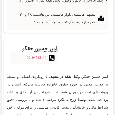
پیگیری اجرای حکم و وصول کامل نفقه پس از صدور رأی
مشهد، هاشمیه، بلوار هاشمیه، بین هاشمیه ۱۸ و ۲۰،
کوچه ارکیده، پلاک ۱۵، مجتمع آریا، واحد ۴
امیر حسین حقگو
تخصص: وکیل نفقه
09194515149
امیر حسین حقگو،
وکیل نفقه در مشهد
، با رویکردی انسانی و تسلط
بر قوانین مدنی در حوزه حقوق خانواده فعالیت می‌کند. ایشان در
پرونده‌های نفقه در دوران عقد، نفقه فرزند پس از طلاق و اثبات
پرداخت نفقه توسط زوج عملکرد موفقی داشته و با بررسی دقیق
شرایط مالی و خانوادگی، مسیر قانونی مناسبی را برای موکلان خود