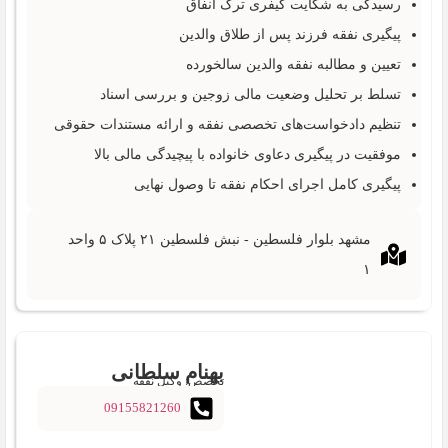
رسیدگی به شکایت کیفری ترک انفاق
پیگیری نفقه فرزند پس از طلاق والدین
تعیین و مطالبه نفقه والدین سالخورده
تسلط بر تحلیل وضعیت مالی زوجین و بررسی اسناد
تنظیم دادخواست‌های تخصصی نفقه و ارائه مستندات حقوقی
موفقیت در پیگیری دعاوی خانواده با پیچیدگی مالی بالا
پیگیری کامل اجرای احکام نفقه تا وصول نهایی
مشهد بلوار فلسطین - نبش فلسطین ۲۱ پلاک ۵ واحد
۱
بهنام سلطانی
تخصص: وکیل نفقه
09155821260