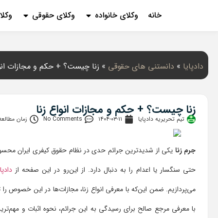
خانه
وکلای خانواده
وکلای حقوقی
وکلا
دادپایا
»
دانستنی‌ های حقوقی
»
زنا چیست؟ + حکم و مجازات انوا
زنا چیست؟ + حکم و مجازات انواع زنا
تیم تحریریه دادپایا
۱۴۰۴-۰۳-۱۱
No Comments
زمان مطالعه: 11 دق
جرم زنا
یکی از شدیدترین جرائم حدی در نظام حقوق کیفری ایران محسوب م
حتی سنگسار یا اعدام را به دنبال دارد. از این‌رو در این صفحه از
دادپای
می‌پردازیم. ضمن این‌که با معرفی انواع زنا، مجازات‌ها در این خصوص را 
با معرفی مرجع صالح برای رسیدگی به این جرائم، نحوه اثبات و مهم‌ترین 