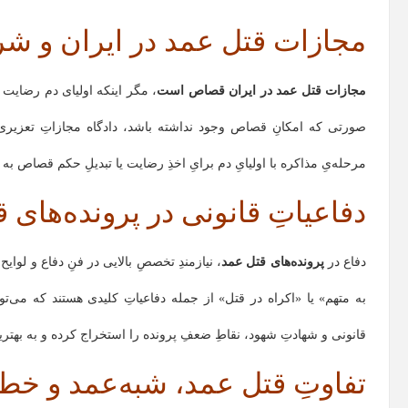
مجازات قتل عمد در ایران و ش
مجازات قتل عمد در ایران قصاص است
، مگر اینکه اولیای دم رضایت 
صورتی که امکانِ قصاص وجود نداشته باشد، دادگاه مجازاتِ تعزیری (
مرحله‌یِ مذاکره با اولیایِ دم برایِ اخذِ رضایت یا تبدیلِ حکم قصاص به 
دفاعیاتِ قانونی در پرونده‌های 
دفاع در
پرونده‌های قتل عمد
، نیازمندِ تخصصِ بالایی در فنِ دفاع و لو
به متهم» یا «اکراه در قتل» از جمله دفاعیاتِ کلیدی هستند که می‌توا
قانونی و شهادتِ شهود، نقاطِ ضعفِ پرونده را استخراج کرده و به بهتری
تفاوتِ قتل عمد، شبه‌عمد و خ