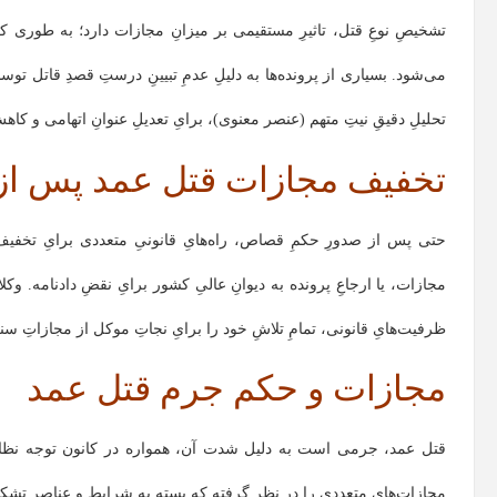
تشخیصِ نوعِ قتل، تاثیرِ مستقیمی بر میزانِ مجازات دارد؛ به طوری
می‌شود. بسیاری از پرونده‌ها به دلیلِ عدمِ تبیینِ درستِ قصدِ قاتل توس
تحلیلِ دقیقِ نیتِ متهم (عنصر معنوی)، برایِ تعدیلِ عنوانِ اتهامی و کاهش
تخفیف مجازات قتل عمد پس از
حتی پس از صدورِ حکمِ قصاص، راه‌هایِ قانونیِ متعددی برایِ تخفیف ی
مجازات، یا ارجاعِ پرونده به دیوانِ عالیِ کشور برایِ نقضِ دادنامه. وکلا
ظرفیت‌هایِ قانونی، تمامِ تلاشِ خود را برایِ نجاتِ موکل از مجازاتِ سن
مجازات و حکم جرم قتل عمد
قتل عمد، جرمی است به دلیل شدت آن، همواره در کانون توجه نظا
مجازات‌های متعددی را در نظر گرفته که بسته به شرایط و عناصر تشکیل