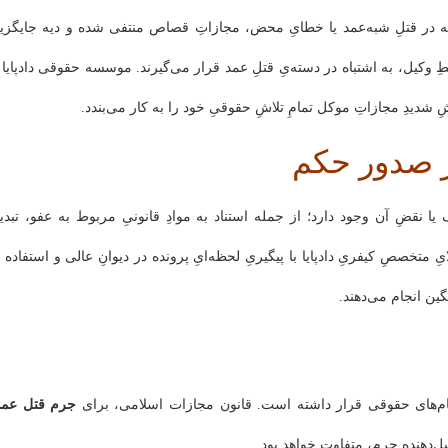
 که در قتلِ شبه‌عمد یا خطایِ محض، مجازاتِ قصاص منتفی شده و دیه جایگزی
طِ وکیل، به اشتباه در دسته‌یِ قتلِ عمد قرار می‌گیرند. موسسه حقوقی دادپایا ب
ِ شدیدِ مجازاتِ موکل تمامِ تلاشِ حقوقیِ خود را به کار می‌بندد.
 صدور حکم
ا نقضِ آن وجود دارد؛ از جمله استناد به موادِ قانونیِ مربوط به عفو، تبدیل
یِ متخصصِ کیفریِ دادپایا با پیگیریِ لحظه‌ایِ پرونده در دیوانِ عالی و استفاده ا
گین انجام می‌دهند.
م‌های حقوقی قرار داشته است. قانون مجازات اسلامی، برای
جرم قتل عمد
‌دهنده جرم، متفاوت خواهد بود.