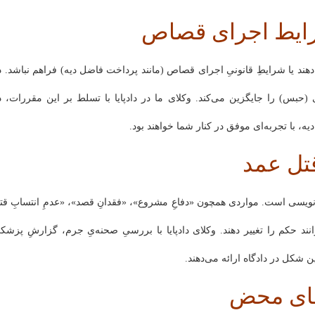
رایط اجرای قصاص
دهند یا شرایطِ قانونیِ اجرای قصاص (مانند پرداخت فاضل دیه) فراهم نباشد. د
حبس) را جایگزین می‌کند. وکلای ما در دادپایا با تسلط بر این مقررات، د
دیه، با تجربه‌ای موفق در کنار شما خواهند بود.
قتل عمد
ایح‌نویسی است. مواردی همچون «دفاعِ مشروع»، «فقدانِ قصد»، «عدمِ انتسابِ قت
نند حکم را تغییر دهند. وکلای دادپایا با بررسیِ صحنه‌یِ جرم، گزارشِ پزشکی
ن شکل در دادگاه ارائه می‌دهند.
طای محض