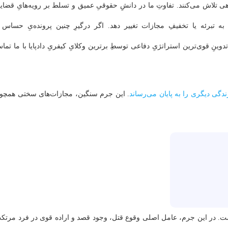
هی تلاش می‌کنند. تفاوتِ ما در دانشِ حقوقیِ عمیق و تسلط بر رویه‌هایِ قضایی
 تبرئه یا تخفیفِ مجازات تغییر دهد. اگر درگیرِ چنین پرونده‌یِ حساس 
ِ قوی‌ترین استراتژیِ دفاعی توسطِ برترین وکلایِ کیفریِ دادپایا با ما تما
گی دیگری را به پایان می‌رساند
. این جرم سنگین، مجازات‌های سختی همچو
است. در این جرم، عامل اصلی وقوع قتل، وجود قصد و اراده قوی در فرد مرتک