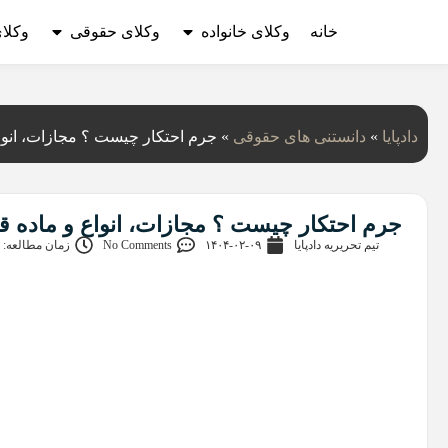
خانه
وکلای خانواده
وکلای حقوقی
وکلا
دادپایا
»
دانستنی‌ های حقوقی
»
جرم احتکار چیست ؟ مجازات، انواع
جرم احتکار چیست ؟ مجازات، انواع و ماده قا
تیم تحریریه دادپایا
۱۴۰۴-۰۲-۰۹
No Comments
زمان مطالعه: 9 دقیقه