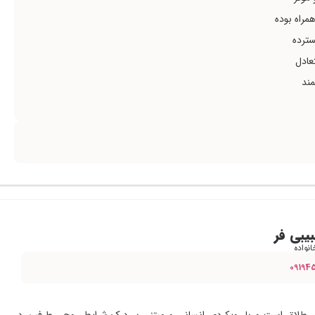
راه بوده‌
سترده
عادل
مند
یبی فر
نواده
09194