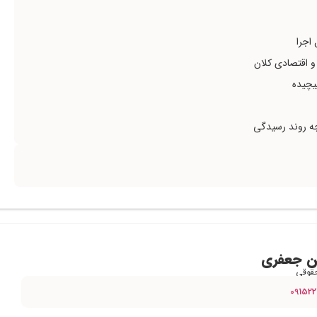
 اجرا
و اقتصادی کلان
پیچیده
رچه روند رسیدگی
 جعفری
قوقی
09152